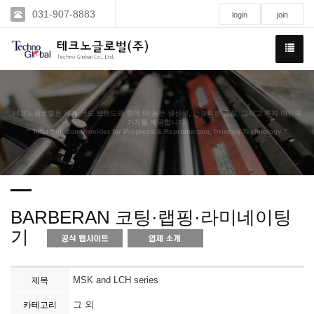
031-907-8883
login
join
테크노글로벌은 세계 선도 브랜드와 함께 더 높은 생산성, 안정적인 품질, 그리고 투자 이상의
가치를 제공합니다.
" Total Solution Provider for Prepress & Reproduction, Printing Technology "
BARBERAN 코팅·랩핑·라미네이팅
기
MSK and LCH series
제목
그 외
카테고리