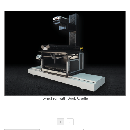
Synchron with Book Cradle
1
2