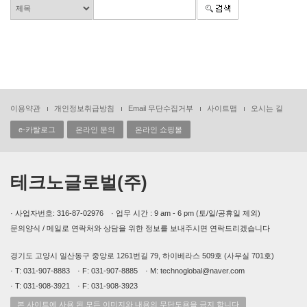
이용약관
개인정보취급방침
Email 무단수집거부
사이트맵
오시는 길
e-카탈로그
온라인 문의
온라인 쇼핑몰
테크노글로벌(주)
· 사업자번호: 316-87-02976 · 업무 시간 : 9 am - 6 pm (토/일/공휴일 제외)
문의양식 / 메일로 연락처와 상담을 위한 정보를 보내주시면 연락드리겠습니다
경기도 고양시 일산동구 중앙로 1261번길 79, 하이베라스 509호 (사무실 701호)
· T: 031-907-8883 · F: 031-907-8885 · M: technoglobal@naver.com
· T: 031-908-3921 · F: 031-908-3923
본 사이트에 사용 된 모든 이미지와 내용의 무단도용을 금지 합니다